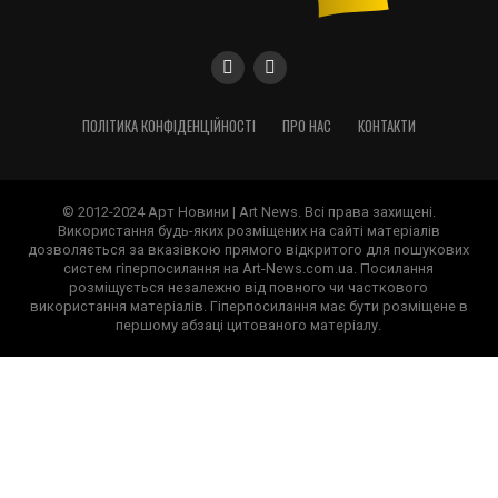
ПОЛІТИКА КОНФІДЕНЦІЙНОСТІ
ПРО НАС
КОНТАКТИ
© 2012-2024 Арт Новини | Art News. Всі права захищені.
Використання будь-яких розміщених на сайті матеріалів
дозволяється за вказівкою прямого відкритого для пошукових
систем гіперпосилання на Art-News.com.ua. Посилання
розміщується незалежно від повного чи часткового
використання матеріалів. Гіперпосилання має бути розміщене в
першому абзаці цитованого матеріалу.