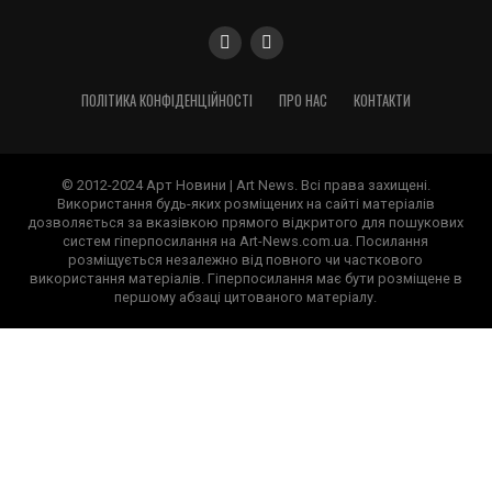
ПОЛІТИКА КОНФІДЕНЦІЙНОСТІ
ПРО НАС
КОНТАКТИ
© 2012-2024 Арт Новини | Art News. Всі права захищені.
Використання будь-яких розміщених на сайті матеріалів
дозволяється за вказівкою прямого відкритого для пошукових
систем гіперпосилання на Art-News.com.ua. Посилання
розміщується незалежно від повного чи часткового
використання матеріалів. Гіперпосилання має бути розміщене в
першому абзаці цитованого матеріалу.