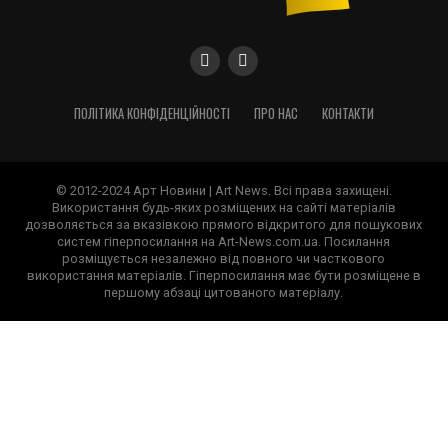
ПОЛІТИКА КОНФІДЕНЦІЙНОСТІ
ПРО НАС
КОНТАКТИ
© 2012-2024 Арт Новини | Art News. Всі права захищені.
Використання будь-яких розміщених на сайті матеріалів
дозволяється за вказівкою прямого відкритого для пошукових
систем гіперпосилання на Art-News.com.ua. Посилання
розміщується незалежно від повного чи часткового
використання матеріалів. Гіперпосилання має бути розміщене в
першому абзаці цитованого матеріалу.