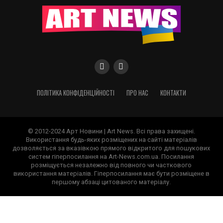
ПОЛІТИКА КОНФІДЕНЦІЙНОСТІ
ПРО НАС
КОНТАКТИ
© 2012-2024 Арт Новини | Art News. Всі права захищені.
Використання будь-яких розміщених на сайті матеріалів
дозволяється за вказівкою прямого відкритого для пошукових
систем гіперпосилання на Art-News.com.ua. Посилання
розміщується незалежно від повного чи часткового
використання матеріалів. Гіперпосилання має бути розміщене в
першому абзаці цитованого матеріалу.