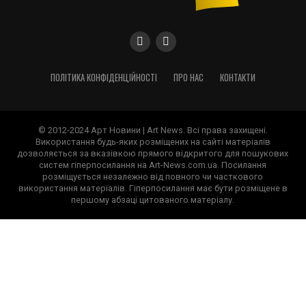
ПОЛІТИКА КОНФІДЕНЦІЙНОСТІ
ПРО НАС
КОНТАКТИ
© 2012-2024 Арт Новини | Art News. Всі права захищені.
Використання будь-яких розміщених на сайті матеріалів
дозволяється за вказівкою прямого відкритого для пошукових
систем гіперпосилання на Art-News.com.ua. Посилання
розміщується незалежно від повного чи часткового
використання матеріалів. Гіперпосилання має бути розміщене в
першому абзаці цитованого матеріалу.