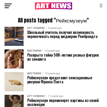
All posts tagged "Рейксмузеум"
АРТ НОВИНИ
9 років ago
Школьный учитель получил возможность
переночевать перед шедевром Рембрандта
ВИСТАВКИ
10 років ago
Раскрыта тайна 500-летних резных фигурок
из самшита
ВИСТАВКИ
10 років ago
Рейксмузеум представит сенсационные
рисунки Франса Поста
АРТ НОВИНИ
11 років ago
Рейксмузеум переименует картины из своей
коллекции