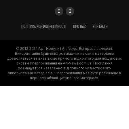
ПОЛІТИКА КОНФІДЕНЦІЙНОСТІ
ПРО НАС
КОНТАКТИ
© 2012-2024 Арт Новини | Art News. Всі права захищені.
Використання будь-яких розміщених на сайті матеріалів
дозволяється за вказівкою прямого відкритого для пошукових
систем гіперпосилання на Art-News.com.ua. Посилання
розміщується незалежно від повного чи часткового
використання матеріалів. Гіперпосилання має бути розміщене в
першому абзаці цитованого матеріалу.