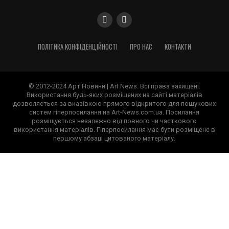
ПОЛІТИКА КОНФІДЕНЦІЙНОСТІ
ПРО НАС
КОНТАКТИ
© 2012-2024 Арт Новини | Art News. Всі права захищені.
Використання будь-яких розміщених на сайті матеріалів
дозволяється за вказівкою прямого відкритого для пошукових
систем гіперпосилання на Art-News.com.ua. Посилання
розміщується незалежно від повного чи часткового
використання матеріалів. Гіперпосилання має бути розміщене в
першому абзаці цитованого матеріалу.