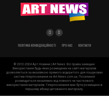
ПОЛІТИКА КОНФІДЕНЦІЙНОСТІ
ПРО НАС
КОНТАКТИ
© 2012-2024 Арт Новини | Art News. Всі права захищені.
Використання будь-яких розміщених на сайті матеріалів
дозволяється за вказівкою прямого відкритого для пошукових
систем гіперпосилання на Art-News.com.ua. Посилання
розміщується незалежно від повного чи часткового
використання матеріалів. Гіперпосилання має бути розміщене в
першому абзаці цитованого матеріалу.