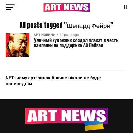
All posts tagged "Шепард Фейри"
АРТ НОВИНИ
12 років ago
Уличный художник создал плакат в честь
кампании по поддержке Ай Вэйвэя
NFT: чому арт-ринок більше ніколи не буде
попереднім