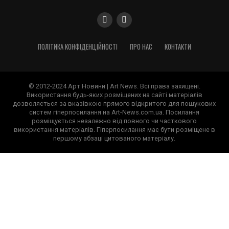
ПОЛІТИКА КОНФІДЕНЦІЙНОСТІ
ПРО НАС
КОНТАКТИ
© 2012-2024 Арт Новини | Art News. Всі права захищені.
Використання будь-яких розміщених на сайті матеріалів
дозволяється за вказівкою прямого відкритого для пошукових
систем гіперпосилання на Art-News.com.ua. Посилання
розміщується незалежно від повного чи часткового
використання матеріалів. Гіперпосилання має бути розміщене в
першому абзаці цитованого матеріалу.