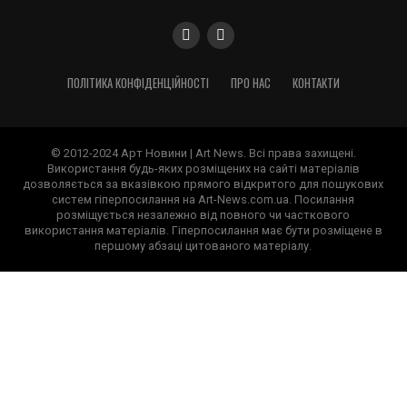
ПОЛІТИКА КОНФІДЕНЦІЙНОСТІ
ПРО НАС
КОНТАКТИ
© 2012-2024 Арт Новини | Art News. Всі права захищені.
Використання будь-яких розміщених на сайті матеріалів
дозволяється за вказівкою прямого відкритого для пошукових
систем гіперпосилання на Art-News.com.ua. Посилання
розміщується незалежно від повного чи часткового
використання матеріалів. Гіперпосилання має бути розміщене в
першому абзаці цитованого матеріалу.