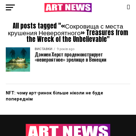
All posts tagged "«Сокровища с места
крушения Невероятного» Treasures from
the Wreck of the Unbelievable"
ВИСТАВКИ
9 років ago
Дэмиен Херст продемонстрирует
«невероятное» зрелище в Венеции
NFT: чому арт-ринок більше ніколи не буде
попереднім