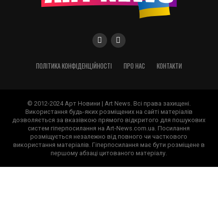
ПОЛІТИКА КОНФІДЕНЦІЙНОСТІ
ПРО НАС
КОНТАКТИ
© 2012-2024 Арт Новини | Art News. Всі права захищені.
Використання будь-яких розміщених на сайті матеріалів
дозволяється за вказівкою прямого відкритого для пошукових
систем гіперпосилання на Art-News.com.ua. Посилання
розміщується незалежно від повного чи часткового
використання матеріалів. Гіперпосилання має бути розміщене в
першому абзаці цитованого матеріалу.