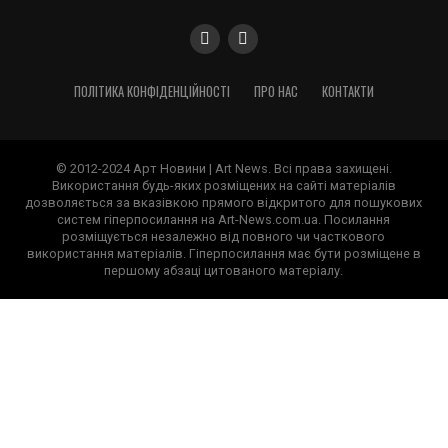
ПОЛІТИКА КОНФІДЕНЦІЙНОСТІ
ПРО НАС
КОНТАКТИ
© 2012-2024 Арт Новини | Art News. Всі права захищені.
Використання будь-яких розміщених на сайті матеріалів
дозволяється за вказівкою прямого відкритого для пошукових
систем гіперпосилання на Art-News.com.ua. Посилання
розміщується незалежно від повного чи часткового
використання матеріалів. Гіперпосилання має бути розміщене в
першому абзаці цитованого матеріалу.