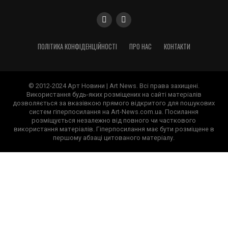
ПОЛІТИКА КОНФІДЕНЦІЙНОСТІ
ПРО НАС
КОНТАКТИ
© 2012-2024 Арт Новини | Art News. Всі права захищені.
Використання будь-яких розміщених на сайті матеріалів
дозволяється за вказівкою прямого відкритого для пошукових
систем гіперпосилання на Art-News.com.ua. Посилання
розміщується незалежно від повного чи часткового
використання матеріалів. Гіперпосилання має бути розміщене в
першому абзаці цитованого матеріалу.