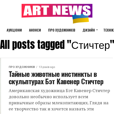
АУКЦІОНИ
АНОНСИ
ПРО ХУДОЖНИКІВ
ДИЗАЙН
ТЕХНІК
All posts tagged "Стичтер
ПРО ХУДОЖНИКІВ
13 років ago
Тайные животные инстинкты в
скульптурах Бэт Кавенер Стичтер
Американская художница Бэт Кавенер Стичтер
довольно необычно использует всем
привычные образы млекопитающих. Глядя на
ее творчество так и хочется назвать эти