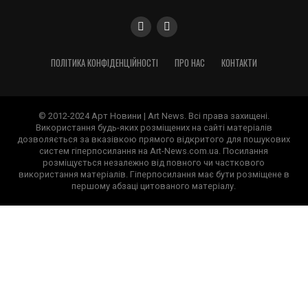
ПОЛІТИКА КОНФІДЕНЦІЙНОСТІ
ПРО НАС
КОНТАКТИ
© 2012-2024 Арт Новини | Art News. Всі права захищені.
Використання будь-яких розміщених на сайті матеріалів
дозволяється за вказівкою прямого відкритого для пошукових
систем гіперпосилання на Art-News.com.ua. Посилання
розміщується незалежно від повного чи часткового
використання матеріалів. Гіперпосилання має бути розміщене в
першому абзаці цитованого матеріалу.