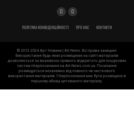
ПОЛІТИКА КОНФІДЕНЦІЙНОСТІ
ПРО НАС
КОНТАКТИ
© 2012-2024 Арт Новини | Art News. Всі права захищені.
Використання будь-яких розміщених на сайті матеріалів
дозволяється за вказівкою прямого відкритого для пошукових
систем гіперпосилання на Art-News.com.ua. Посилання
розміщується незалежно від повного чи часткового
використання матеріалів. Гіперпосилання має бути розміщене в
першому абзаці цитованого матеріалу.