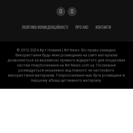
ПОЛІТИКА КОНФІДЕНЦІЙНОСТІ
ПРО НАС
КОНТАКТИ
© 2012-2024 Арт Новини | Art News. Всі права захищені.
Використання будь-яких розміщених на сайті матеріалів
дозволяється за вказівкою прямого відкритого для пошукових
систем гіперпосилання на Art-News.com.ua. Посилання
розміщується незалежно від повного чи часткового
використання матеріалів. Гіперпосилання має бути розміщене в
першому абзаці цитованого матеріалу.