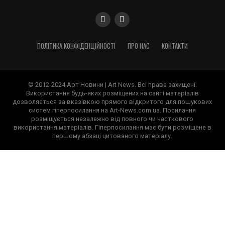
ПОЛІТИКА КОНФІДЕНЦІЙНОСТІ
ПРО НАС
КОНТАКТИ
© 2012-2024 Арт Новини | Art News. Всі права захищені.
Використання будь-яких розміщених на сайті матеріалів
дозволяється за вказівкою прямого відкритого для пошукових
систем гіперпосилання на Art-News.com.ua. Посилання
розміщується незалежно від повного чи часткового
використання матеріалів. Гіперпосилання має бути розміщене в
першому абзаці цитованого матеріалу.