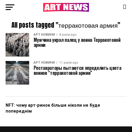
All posts tagged "терракотовая армия"
АРТ НОВИНИ
8 років ago
Мужчина украл палец у воина Терракотовой
армии
АРТ НОВИНИ
11 років ago
Реставраторы пытаются определить цвета
воинов “терракотовой армии”
NFT: чому арт-ринок більше ніколи не буде
попереднім