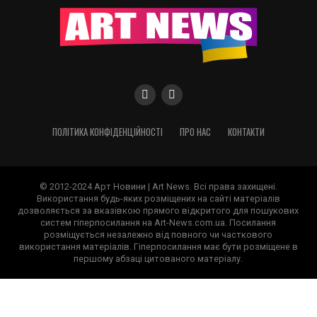
ПОЛІТИКА КОНФІДЕНЦІЙНОСТІ
ПРО НАС
КОНТАКТИ
© 2012-2024 Арт Новини | Art News. Всі права захищені.
Використання будь-яких розміщених на сайті матеріалів
дозволяється за вказівкою прямого відкритого для пошукових
систем гіперпосилання на Art-News.com.ua. Посилання
розміщується незалежно від повного чи часткового
використання матеріалів. Гіперпосилання має бути розміщене в
першому абзаці цитованого матеріалу.