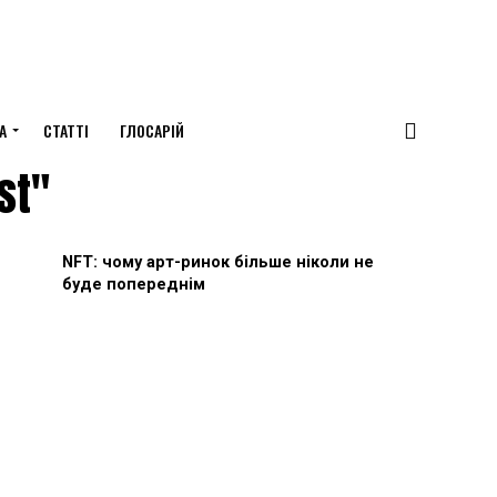
А
СТАТТІ
ГЛОСАРІЙ
st"
NFT: чому арт-ринок більше ніколи не
буде попереднім