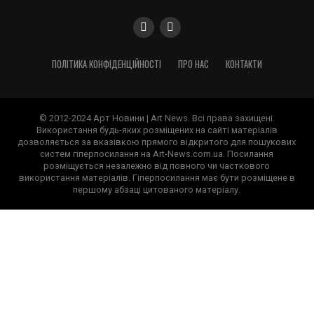
ПОЛІТИКА КОНФІДЕНЦІЙНОСТІ
ПРО НАС
КОНТАКТИ
© 2012-2024 Арт Новини | Art News. Всі права захищені.
Використання будь-яких розміщених на сайті матеріалів
дозволяється за вказівкою прямого відкритого для пошукових
систем гіперпосилання на Art-News.com.ua. Посилання
розміщується незалежно від повного чи часткового
використання матеріалів. Гіперпосилання має бути розміщене в
першому абзаці цитованого матеріалу.