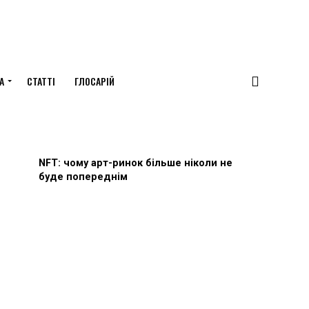
А
СТАТТІ
ГЛОСАРІЙ
NFT: чому арт-ринок більше ніколи не
буде попереднім