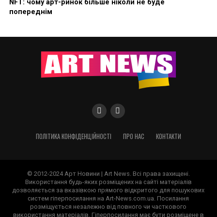
NFT: чому арт-ринок більше ніколи не буде
попереднім
ПОЛІТИКА КОНФІДЕНЦІЙНОСТІ
ПРО НАС
КОНТАКТИ
© 2012-2024 Арт Новини | Art News. Всі права захищені.
Використання будь-яких розміщених на сайті матеріалів
дозволяється за вказівкою прямого відкритого для пошукових
систем гіперпосилання на Art-News.com.ua. Посилання
розміщується незалежно від повного чи часткового
використання матеріалів. Гіперпосилання має бути розміщене в