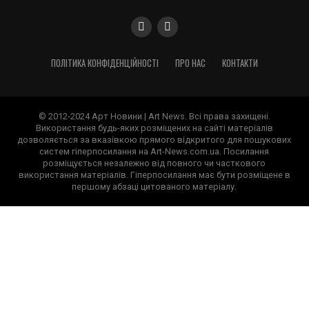
ПОЛІТИКА КОНФІДЕНЦІЙНОСТІ
ПРО НАС
КОНТАКТИ
© 2012-2024 Арт Новини | Art News. Всі права захищені.
Використання будь-яких розміщених на сайті матеріалів
дозволяється за вказівкою прямого відкритого для пошукових
систем гіперпосилання на Art-News.com.ua. Посилання
розміщується незалежно від повного чи часткового
використання матеріалів. Гіперпосилання має бути розміщене в
першому абзаці цитованого матеріалу.