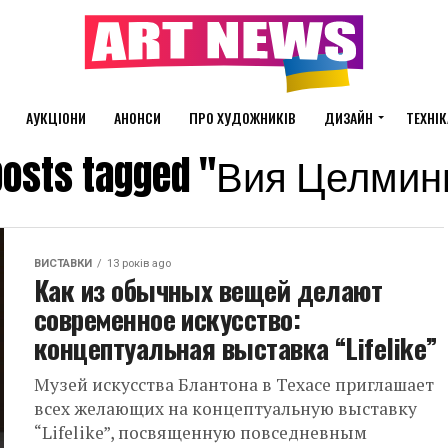
АУКЦІОНИ
АНОНСИ
ПРО ХУДОЖНИКІВ
ДИЗАЙН
ТЕХНІК
 posts tagged "Вия Целми
ВИСТАВКИ
13 років ago
Как из обычных вещей делают
современное искусство:
концептуальная выставка “Lifelike”
Музей искусства Блантона в Техасе приглашает
всех желающих на концептуальную выставку
“Lifelike”, посвященную повседневным