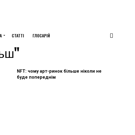
А
СТАТТІ
ГЛОСАРІЙ
ньш"
NFT: чому арт-ринок більше ніколи не
буде попереднім