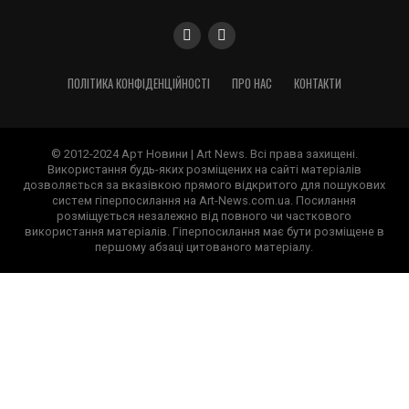
ПОЛІТИКА КОНФІДЕНЦІЙНОСТІ
ПРО НАС
КОНТАКТИ
© 2012-2024 Арт Новини | Art News. Всі права захищені.
Використання будь-яких розміщених на сайті матеріалів
дозволяється за вказівкою прямого відкритого для пошукових
систем гіперпосилання на Art-News.com.ua. Посилання
розміщується незалежно від повного чи часткового
використання матеріалів. Гіперпосилання має бути розміщене в
першому абзаці цитованого матеріалу.