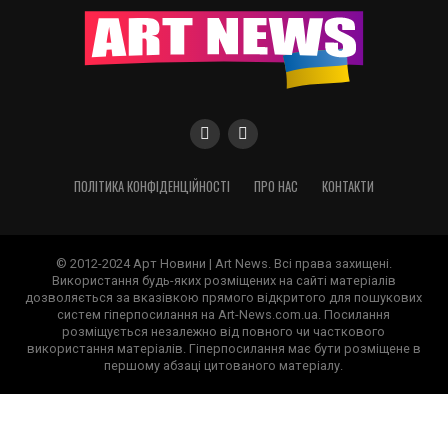
ПОЛІТИКА КОНФІДЕНЦІЙНОСТІ
ПРО НАС
КОНТАКТИ
© 2012-2024 Арт Новини | Art News. Всі права захищені.
Використання будь-яких розміщених на сайті матеріалів
дозволяється за вказівкою прямого відкритого для пошукових
систем гіперпосилання на Art-News.com.ua. Посилання
розміщується незалежно від повного чи часткового
використання матеріалів. Гіперпосилання має бути розміщене в
першому абзаці цитованого матеріалу.