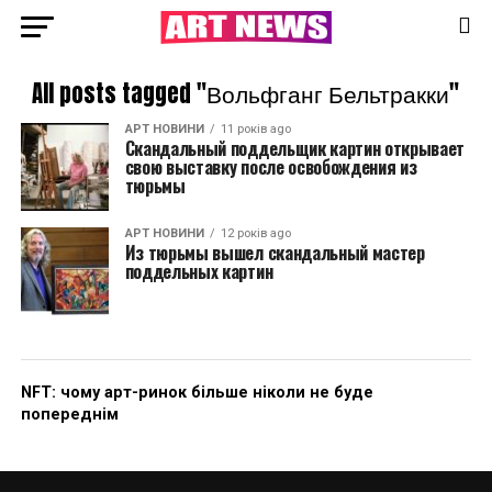
All posts tagged "Вольфганг Бельтракки"
АРТ НОВИНИ
11 років ago
Скандальный поддельщик картин открывает
свою выставку после освобождения из
тюрьмы
АРТ НОВИНИ
12 років ago
Из тюрьмы вышел скандальный мастер
поддельных картин
NFT: чому арт-ринок більше ніколи не буде
попереднім