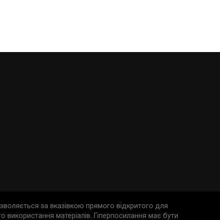
дозволяється за вказівкою прямого відкритого для
о використання матеріалів. Гіперпосилання має бути