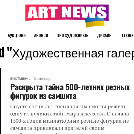
АУКЦІОНИ
АНОНСИ
ПРО ХУДОЖНИКІВ
ДИЗАЙН
ТЕХНІК
gged "Художественная гал
ВИСТАВКИ
10 років ago
Раскрыта тайна 500-летних резных
фигурок из самшита
Спустя сотни лет специалисты смогли решить
одну из великих тайн мира искусства. С начала
1500-х годов миниатюрные резные фигурки из
самшита привлекали зрителей своим