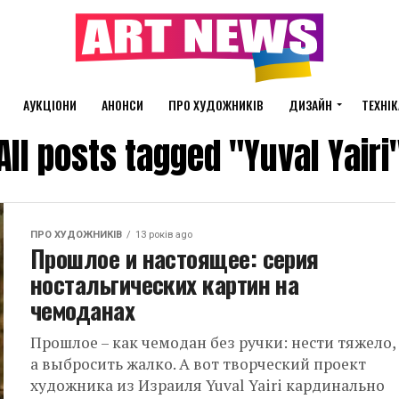
АУКЦІОНИ
АНОНСИ
ПРО ХУДОЖНИКІВ
ДИЗАЙН
ТЕХНІК
All posts tagged "Yuval Yairi
ПРО ХУДОЖНИКІВ
13 років ago
Прошлое и настоящее: серия
ностальгических картин на
чемоданах
Прошлое – как чемодан без ручки: нести тяжело,
а выбросить жалко. А вот творческий проект
художника из Израиля Yuval Yairi кардинально