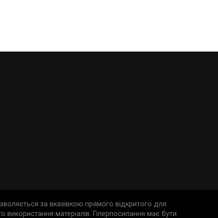
дозволяється за вказівкою прямого відкритого для
о використання матеріалів. Гіперпосилання має бути