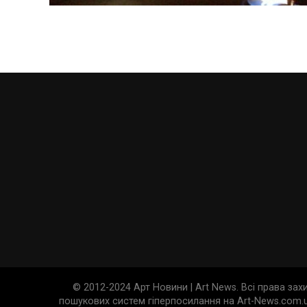
© 2012-2024 Арт Новини | Art News. Всі права за
пошукових систем гіперпосилання на Art-News.com.u