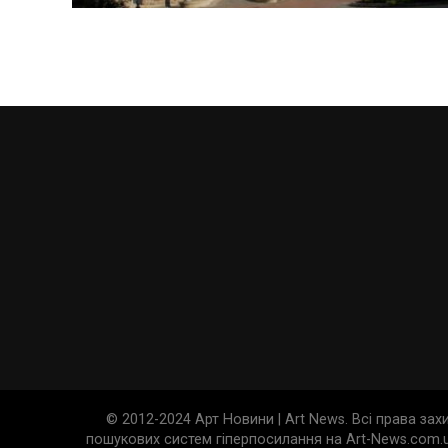
© 2012-2024 Арт Новини | Art News. Всі права за
пошукових систем гіперпосилання на Art-News.com.u