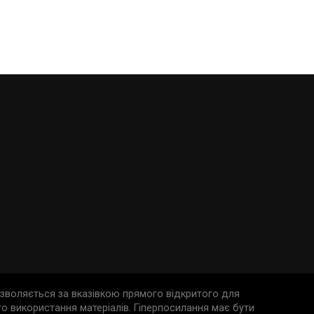
дозволяється за вказівкою прямого відкритого для
о використання матеріалів. Гіперпосилання має бути