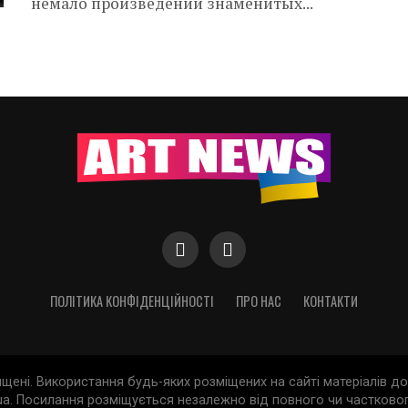
немало произведений знаменитых...
ПОЛІТИКА КОНФІДЕНЦІЙНОСТІ
ПРО НАС
КОНТАКТИ
хищені. Використання будь-яких розміщених на сайті матеріалів 
a. Посилання розміщується незалежно від повного чи частковог