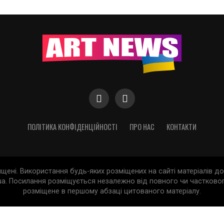
ПОЛІТИКА КОНФІДЕНЦІЙНОСТІ
ПРО НАС
КОНТАКТИ
хищені. Використання будь-яких розміщених на сайті матеріалів 
a. Посилання розміщується незалежно від повного чи частковог
розміщене в першому абзаці цитованого матеріалу.