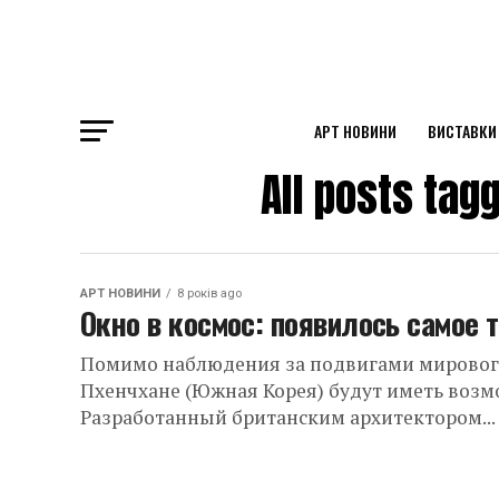
АРТ НОВИНИ
ВИСТАВКИ
All posts t
ok
st
АРТ НОВИНИ
8 років ago
pp
Окно в космос: появилось самое 
Помимо наблюдения за подвигами мирового
Пхенчхане (Южная Корея) будут иметь возмо
am
Разработанный британским архитектором...