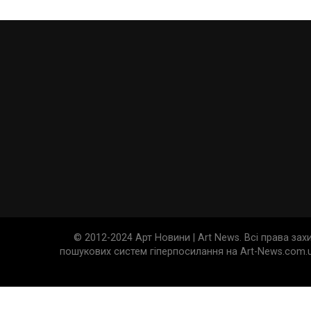
© 2012-2024 Арт Новини | Art News. Всі права за
пошукових систем гіперпосилання на Art-News.com.u