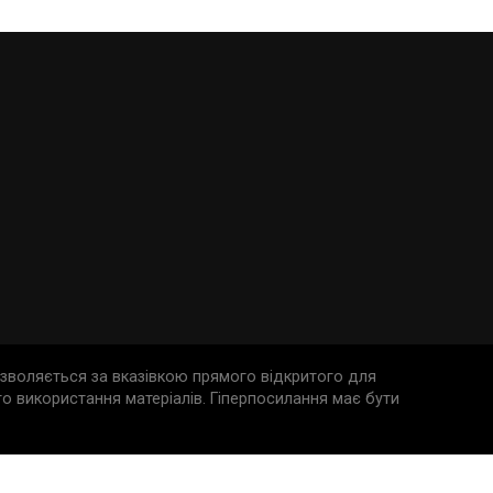
дозволяється за вказівкою прямого відкритого для
о використання матеріалів. Гіперпосилання має бути