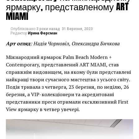
модернизма.
ярмарку, представленому ART
MIAMI
По словам Патрика ван Мариса, реакция со стороны
дилеров, как и ожидалось, была самой
Опубліковано
3 роки назад
31 Березня, 2023
положительной. «Отмечу, что из 75 тысяч
Редактор
Ирина Ферсман
посетителей нашей ярмарки около 2,5 тысяч
Арт огляд
: Надія Чорновіл, Олександра Бичкова
составляют жители США, а для нас очень важен этот
рынок. Мы очень давно думали об этом и с
Міжнародний ярмарок Palm Beach Modern +
нетерпением ждем момента, когда сможем вывезти
Contemporary, представлений ART MIAMI, став
за границу ДНК TEFAF».
справжнім видовищем, на якому були представлені
найкращі твори сучасного мистецтва з усього світу.
Подія тривала з четверга, 23 березня, по неділю, 26
березня, а VIP-колекціонери та акредитовані
представники преси отримали ексклюзивний First
View ярмарку в четвер увечері.