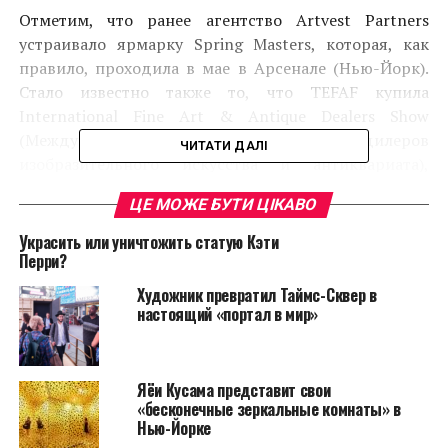
Отметим, что ранее агентство Artvest Partners
устраивало ярмарку Spring Masters, которая, как
правило, проходила в мае в Арсенале (Нью-Йорк).
Стало известно также то, что TEFAF купила
Internаtional Fine Art & Antique Dealers Show
(Международная выставка дилеров
ЧИТАТИ ДАЛІ
изобразительного искусства и антиквариата),
которая вот уже в течение 27 лет проходила в
ЦЕ МОЖЕ БУТИ ЦІКАВО
октябре на той же площадке, сообщает
Artstockholder. За какую сумму была продана Fine
Украсить или уничтожить статую Кэти
Art & Antique до сих пор не известно.
Перри?
Художник превратил Таймс-Сквер в
настоящий «портал в мир»
Яёи Кусама представит свои
«бесконечные зеркальные комнаты» в
Нью-Йорке