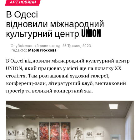
наслідки для власників
АРТ НОВИНИ
будинків. Якби ми
В Одесі
могли повернути час
відновили міжнародний
культурний центр UNION
назад, ми б це
зробили”.
Опубліковано
3 роки назад
26 Травня, 2023
Редактор
Марія Рижкова
В Одесі відновили міжнародний культурний центр
Хулігани, які намагалися зафарбувати мурал, злодії,
UNION, який працював у місті ще на початку XX
які відколювали зафарбовані фрагменти, щоб
століття. Там розташовані художні галереї,
продати їх у Facebook, тріщини в стіні та члени
конференц-зали, літературний клуб, виставковий
окружної ради – це лише деякі з неприємностей, з
простір та великий концертний зал.
якими довелося зіткнутися Куттсам. Після крадіжки
їм довелося за власний кошт найняти охоронця,
який би наглядав за муралом вночі.
Єдиний вихід, кажуть Куттси, – це зняти 22-тонну
фреску, а для цього за останній місяць довелося
“зміцнити її 12 шарами смоли, скловолокна і