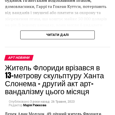
будинок гігантським водоплавним птахом,
домовласники, Гаррі та Гокеан Куттси, потерпають
від вандалів і змушені або платити за охорону та
збереження птаха, що коштує майже 50 000 доларів
на рік. В іншому випадку, вони могли б видалити
мурал, що може коштувати до чверті мільйона
ЧИТАТИ ДАЛІ
доларів.
АРТ НОВИНИ
Житель Флориди врізався в
13-метрову скульптуру Ханта
Слонема – другий акт арт-
вандалізму цього місяця
Опубліковано
3 роки назад
26 Травня, 2023
Редактор
Марія Рижкова
Дерек Алан Модрок, 49-річний житель Флориди,