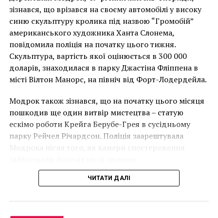
Чоловік позує під макетом чайки, яка ось-ось
зізнався, що врізався на своєму автомобілі у високу
накинеться на упаковку чіпсів – сюжет графіті, що
синю скульптуру кролика під назвою “Громобій”
має ознаки вуличного художника Бенксі, на стіні в
американського художника Ханта Слонема,
Лоустофті на східному узбережжі Англії 8 серпня 2021
повідомила поліція на початку цього тижня.
року. (Фото Джастіна Талліса / AFP)
Скульптура, вартість якої оцінюється в 300 000
В інтерв’ю “Таймс” пан Куттс сказав:
доларів, знаходилася в парку Джастіна Фліппена в
місті Вілтон Манорс, на північ від Форт-Лодердейла.
“Спочатку це було
Модрок також зізнався, що на початку цього місяця
неймовірно, але з
пошкодив ще один витвір мистецтва – статую
розвитком подій це
ескімо роботи Крейга Берубе-Грея в сусідньому
парку Рейчел Річардсон. Поліція заарештувала
стало надзвичайно
Модрока після того, як камери спостереження
напруженим. Я не
зафіксували його на місці злочину.
впевнений, що Бенксі
ЧИТАТИ ДАЛІ
усвідомлює
непередбачувані