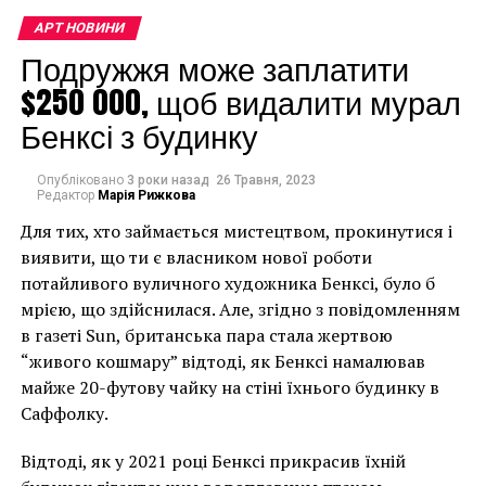
В Сингапуре открылся самый крупный
АРТ НОВИНИ
художественный музей Юго-Восточной Азии
Подружжя може заплатити
$250 000, щоб видалити мурал
Бенксі з будинку
Опубліковано
3 роки назад
26 Травня, 2023
Редактор
Марія Рижкова
Для тих, хто займається мистецтвом, прокинутися і
виявити, що ти є власником нової роботи
потайливого вуличного художника Бенксі, було б
мрією, що здійснилася. Але, згідно з повідомленням
в газеті Sun, британська пара стала жертвою
“живого кошмару” відтоді, як Бенксі намалював
майже 20-футову чайку на стіні їхнього будинку в
Саффолку.
Відтоді, як у 2021 році Бенксі прикрасив їхній