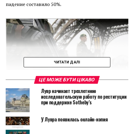
падение составило 50%.
ЧИТАТИ ДАЛІ
ЦЕ МОЖЕ БУТИ ЦІКАВО
Лувр начинает трехлетнюю
исследовательскую работу по реституции
при поддержке Sotheby’s
Читайте также:
Уничтоженные картины
оказались подлинниками
У Лувра появилась онлайн-копия
Сегодня посещаемость ретроспективы Вильфредо
Лама, которая проходит в Бобуре, упала с 2000 до