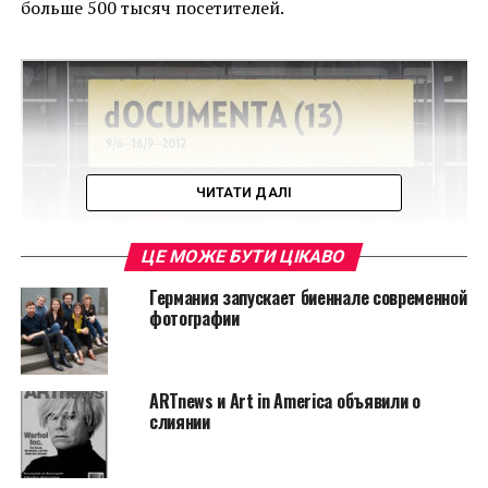
больше 500 тысяч посетителей.
ЧИТАТИ ДАЛІ
ЦЕ МОЖЕ БУТИ ЦІКАВО
Германия запускает биеннале современной
фотографии
Выставка dOCUMЕNTA (13)
ARTnews и Art in America объявили о
Читайте также:
На аукционе Christie’s
слиянии
продан портрет Мэрилин Монро
В пятерку наиболее посещаемых и популярных