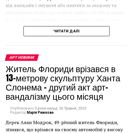
від вандалів і змушені або платити за охорону та
збереження птаха, що коштує майже 50 000 доларів
на рік. В іншому випадку, вони могли б видалити
мурал, що може коштувати до чверті мільйона
ЧИТАТИ ДАЛІ
доларів.
Международный конкурс-выставка Artрrizе
АРТ НОВИНИ
Житель Флориди врізався в
13-метрову скульптуру Ханта
Слонема – другий акт арт-
вандалізму цього місяця
Опубліковано
3 роки назад
26 Травня, 2023
Редактор
Марія Рижкова
Дерек Алан Модрок, 49-річний житель Флориди,
Чоловік позує під макетом чайки, яка ось-ось
зізнався, що врізався на своєму автомобілі у високу