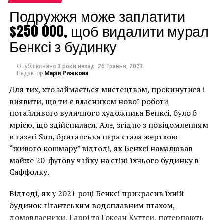
Подружжя може заплатити
$250 000, щоб видалити мурал
Бенксі з будинку
Опубліковано
3 роки назад
26 Травня, 2023
Редактор
Марія Рижкова
Для тих, хто займається мистецтвом, прокинутися і
виявити, що ти є власником нової роботи
потайливого вуличного художника Бенксі, було б
мрією, що здійснилася. Але, згідно з повідомленням
56-я Вeнецианская биеннале
в газеті Sun, британська пара стала жертвою
“живого кошмару” відтоді, як Бенксі намалював
майже 20-футову чайку на стіні їхнього будинку в
Саффолку.
Відтоді, як у 2021 році Бенксі прикрасив їхній
будинок гігантським водоплавним птахом,
домовласники, Гаррі та Гокеан Куттси, потерпають