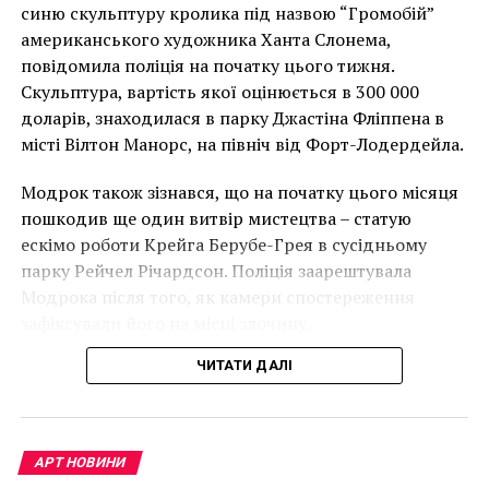
накинеться на упаковку чіпсів – сюжет графіті, що
синю скульптуру кролика під назвою “Громобій”
14-я Стамбульская биеннале
має ознаки вуличного художника Бенксі, на стіні в
американського художника Ханта Слонема,
Лоустофті на східному узбережжі Англії 8 серпня 2021
повідомила поліція на початку цього тижня.
року. (Фото Джастіна Талліса / AFP)
Скульптура, вартість якої оцінюється в 300 000
В інтерв’ю “Таймс” пан Куттс сказав:
доларів, знаходилася в парку Джастіна Фліппена в
місті Вілтон Манорс, на північ від Форт-Лодердейла.
“Спочатку це було
Модрок також зізнався, що на початку цього місяця
неймовірно, але з
пошкодив ще один витвір мистецтва – статую
розвитком подій це
ескімо роботи Крейга Берубе-Грея в сусідньому
парку Рейчел Річардсон. Поліція заарештувала
стало надзвичайно
Модрока після того, як камери спостереження
напруженим. Я не
зафіксували його на місці злочину.
впевнений, що Бенксі
ЧИТАТИ ДАЛІ
усвідомлює
непередбачувані
наслідки для власників
АРТ НОВИНИ