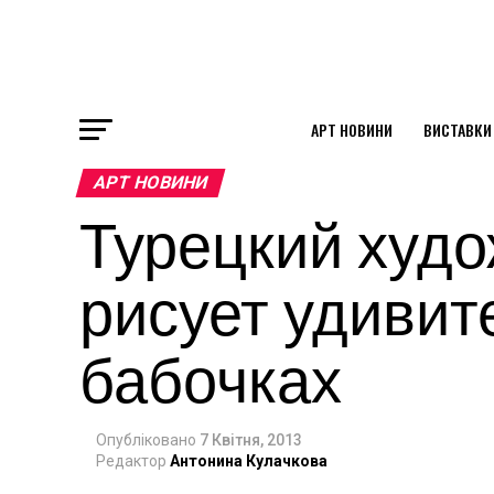
АРТ НОВИНИ
ВИСТАВКИ
ok
АРТ НОВИНИ
Турецкий худо
st
рисует удивит
pp
бабочках
am
Опубліковано
7 Квітня, 2013
Редактор
Антонина Кулачкова