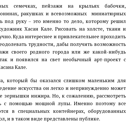
ных семечках, пейзажи на крыльях бабочки,
ронинах, ракушках и всевозможных миниатюрных
ь под руку – это именно то дело, которому решил
удожник Хасан Кале. Рисовать на холсте, ткани и
кучно. Куда интереснее и привлекательнее проходить
реодолевать трудности, дабы получить возможность
ажи своего родного города или же какой-нибудь
так и появился на свет необычный арт-проект с
сана Кале.
та, который бы оказался слишком маленьким для
ведение искусства он легко и непринужденно может
е зернышки инжира. Но, к сожалению, рассмотреть
ь с помощью мощной лупы. Именно поэтому все
тся в специальных контейнерах, оборудованных
л, и в таком виде представлены публике.