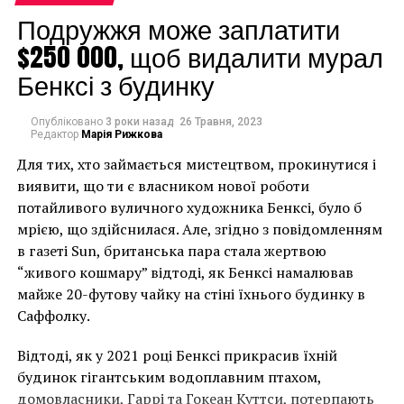
«Человеческое состояние» скрывало свою часть
Подружжя може заплатити
головоломки больше 80 лет. Чуть позже в Moderna
$250 000, щоб видалити мурал
Museet в Стокгольме обнаружили еще один
фрагмент. Именно тогда исследователи выяснили,
Бенксі з будинку
что картина художника «Красная модель» 1935 года
написана поверх еще одной четвертушки.
Опубліковано
3 роки назад
26 Травня, 2023
Редактор
Марія Рижкова
Что же, теперь ученым удалось найти и третью
Для тих, хто займається мистецтвом, прокинутися і
часть этого полотна. Однако, чтобы окончательно
виявити, що ти є власником нової роботи
решить эту головоломку, им предстоит отыскать
потайливого вуличного художника Бенксі, було б
четвертый, последний фрагмент картины.
мрією, що здійснилася. Але, згідно з повідомленням
в газеті Sun, британська пара стала жертвою
Facebook
Twitter
Pinterest
WhatsApp
Viber
Telegram
Copy
“живого кошмару” відтоді, як Бенксі намалював
Link
майже 20-футову чайку на стіні їхнього будинку в
Саффолку.
«ЧЕЛОВЕЧЕСКОЕ СОСТОЯНИЕ» (LA CONDITION HUMAINE)
MODERNA MUSEET
MOMA
ЗАЧАРОВАННАЯ ПОЗА
КРАСНАЯ МОДЕЛЬ
РЕНЕ МАГРИТТ
Відтоді, як у 2021 році Бенксі прикрасив їхній
ХУДОЖЕСТВЕННАЯ ГАЛЕРЕЯ И МУЗЕЙ НОРИДЖА
будинок гігантським водоплавним птахом,
домовласники, Гаррі та Гокеан Куттси, потерпають
НАСТУПНА СТАТТЯ