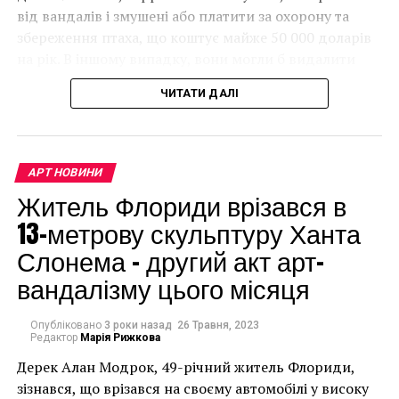
Хамза Уокер станет директором художественного
від вандалів і змушені або платити за охорону та
центра LAXART
збереження птаха, що коштує майже 50 000 доларів
на рік. В іншому випадку, вони могли б видалити
ПОПЕРЕДНЯ СТАТТЯ
Эксперты считают, что эта маленькая танцовщица
мурал, що може коштувати до чверті мільйона
– работа Дега
ЧИТАТИ ДАЛІ
доларів.
АРТ НОВИНИ
Житель Флориди врізався в
13-метрову скульптуру Ханта
Слонема – другий акт арт-
вандалізму цього місяця
Опубліковано
3 роки назад
26 Травня, 2023
Редактор
Марія Рижкова
Дерек Алан Модрок, 49-річний житель Флориди,
Чоловік позує під макетом чайки, яка ось-ось
зізнався, що врізався на своєму автомобілі у високу