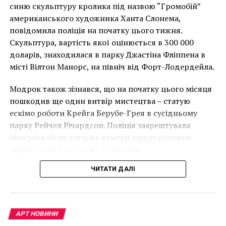
накинеться на упаковку чіпсів – сюжет графіті, що
синю скульптуру кролика під назвою “Громобій”
має ознаки вуличного художника Бенксі, на стіні в
американського художника Ханта Слонема,
Лоустофті на східному узбережжі Англії 8 серпня 2021
повідомила поліція на початку цього тижня.
року. (Фото Джастіна Талліса / AFP)
Скульптура, вартість якої оцінюється в 300 000
В інтерв’ю “Таймс” пан Куттс сказав:
доларів, знаходилася в парку Джастіна Фліппена в
місті Вілтон Манорс, на північ від Форт-Лодердейла.
“Спочатку це було
Модрок також зізнався, що на початку цього місяця
неймовірно, але з
пошкодив ще один витвір мистецтва – статую
розвитком подій це
ескімо роботи Крейга Берубе-Грея в сусідньому
парку Рейчел Річардсон. Поліція заарештувала
стало надзвичайно
Модрока після того, як камери спостереження
напруженим. Я не
зафіксували його на місці злочину.
впевнений, що Бенксі
ЧИТАТИ ДАЛІ
усвідомлює
непередбачувані
наслідки для власників
АРТ НОВИНИ