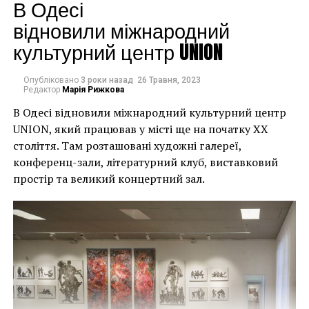
будинків. Якби ми
В Одесі
могли повернути час
відновили міжнародний
культурний центр UNION
назад, ми б це
зробили”.
Опубліковано
3 роки назад
26 Травня, 2023
Редактор
Марія Рижкова
В Одесі відновили міжнародний культурний центр
Хулігани, які намагалися зафарбувати мурал, злодії,
UNION, який працював у місті ще на початку XX
які відколювали зафарбовані фрагменти, щоб
століття. Там розташовані художні галереї,
продати їх у Facebook, тріщини в стіні та члени
конференц-зали, літературний клуб, виставковий
окружної ради – це лише деякі з неприємностей, з
простір та великий концертний зал.
якими довелося зіткнутися Куттсам. Після крадіжки
їм довелося за власний кошт найняти охоронця,
який би наглядав за муралом вночі.
Єдиний вихід, кажуть Куттси, – це зняти 22-тонну
фреску, а для цього за останній місяць довелося
“зміцнити її 12 шарами смоли, скловолокна і
п’ятьма тоннами сталі, а також використовувати 40-
Хант Слонем “Thunderbunny”, 2022