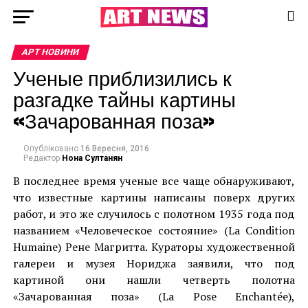
АРТ НОВИНИ
Ученые приблизились к
разгадке тайны картины
«Зачарованная поза»
Опубліковано
16 Вересня, 2016
Редактор
Нона Султанян
В последнее время ученые все чаще обнаруживают,
что известные картины написаны поверх других
работ, и это же случилось с полотном 1935 года под
названием «Человеческое состояние» (La Condition
Humaine) Рене Магритта. Кураторы художественной
галереи и музея Нориджа заявили, что под
картиной они нашли четверть полотна
«Зачарованная поза» (La Pose Enchantée),