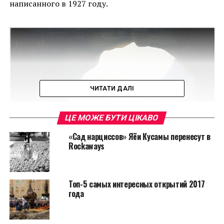
написанного в 1927 году.
ЧИТАТИ ДАЛІ
ЦЕ МОЖЕ БУТИ ЦІКАВО
«Сад нарциссов» Яёи Кусамы перенесут в
Rockaways
Топ-5 самых интересных открытий 2017
года
Рене Магритт “Человеческое состояние”
Читайте также:
Автомобильное кладбище в