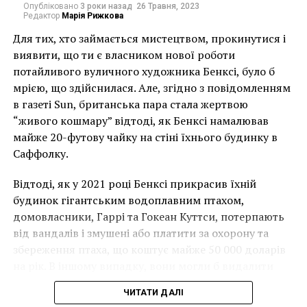
сожалению, наша
Опубліковано
3 роки назад
26 Травня, 2023
Редактор
Марія Рижкова
работа никак не может
Для тих, хто займається мистецтвом, прокинутися і
поддержать эту
виявити, що ти є власником нової роботи
теорию».
потайливого вуличного художника Бенксі, було б
мрією, що здійснилася. Але, згідно з повідомленням
в газеті Sun, британська пара стала жертвою
Это противоречит результатам предыдущих
“живого кошмару” відтоді, як Бенксі намалював
исследований, которые давали археологам
майже 20-футову чайку на стіні їхнього будинку в
практически 90% уверенность в том, что
внутри
Саффолку.
исторической гробницы есть даже не одна, а сразу
две тайные камеры.
Отметим, что тогда
Відтоді, як у 2021 році Бенксі прикрасив їхній
Министерство древностей называло комнаты,
будинок гігантським водоплавним птахом,
которых, как теперь говорят, не существует,
домовласники, Гаррі та Гокеан Куттси, потерпають
«открытием века».
від вандалів і змушені або платити за охорону та
збереження птаха, що коштує майже 50 000 доларів
Николас Ривз из Университета Аризоны потряс
на рік. В іншому випадку, вони могли б видалити
область Египтологии в августе 2015 года
мурал, що може коштувати до чверті мільйона
публикацией статьи под названием «Погребение
ЧИТАТИ ДАЛІ
доларів.