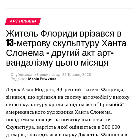
Нефертити». Мужчина утверждал, что гробница
была первоначально построена для захоронения
Нефертити. Он также говорил, что существуют
АРТ НОВИНИ
доказательства запечатанных дверных проемов в
Житель Флориди врізався в
камеры, в которых, возможно, все еще остались
останки царицы.
13-метрову скульптуру Ханта
Слонема – другий акт арт-
вандалізму цього місяця
Опубліковано
3 роки назад
26 Травня, 2023
Редактор
Марія Рижкова
Дерек Алан Модрок, 49-річний житель Флориди,
Чоловік позує під макетом чайки, яка ось-ось
зізнався, що врізався на своєму автомобілі у високу
накинеться на упаковку чіпсів – сюжет графіті, що
синю скульптуру кролика під назвою “Громобій”
має ознаки вуличного художника Бенксі, на стіні в
американського художника Ханта Слонема,
Лоустофті на східному узбережжі Англії 8 серпня 2021
повідомила поліція на початку цього тижня.
року. (Фото Джастіна Талліса / AFP)
Скульптура, вартість якої оцінюється в 300 000
В інтерв’ю “Таймс” пан Куттс сказав:
доларів, знаходилася в парку Джастіна Фліппена в