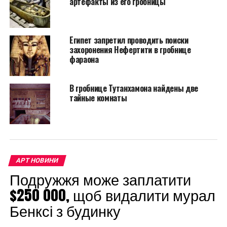
артефакты из его гробницы
скрытых камер и
коридоров,
Египет запретил проводить поиски
прилегающих к
захоронения Нефертити в гробнице
усыпальнице
фараона
Тутанхамона», – сказал
В гробнице Тутанхамона найдены две
Франческо Порчелли
тайные комнаты
из политехнического
университета Турина. –
«Была теория, которая
доказывала
АРТ НОВИНИ
Подружжя може заплатити
возможное
$250 000, щоб видалити мурал
существование этих
Бенксі з будинку
комнат, но, к