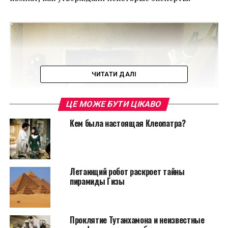
ЧИТАТИ ДАЛІ
ЦЕ МОЖЕ БУТИ ЦІКАВО
Кем была настоящая Клеопатра?
Летающий робот раскроет тайны
пирамиды Гизы
«Наша работа еще раз
доказывает, что не
Проклятие Тутанхамона и неизвестные
существует никаких