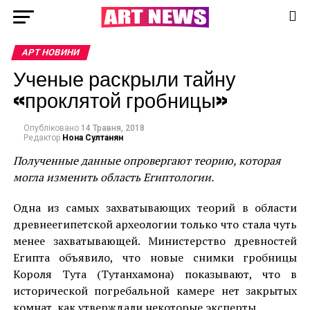
АРТ НОВИНИ
Ученые раскрыли тайну
«проклятой гробницы»
Опубліковано
14 Травня, 2018
Редактор
Нона Султанян
Полученные данные опровергают теорию, которая
могла изменить область Египтологии.
Одна из самых захватывающих теорий в области
древнеегипетской археологии только что стала чуть
менее захватывающей. Министерство древностей
Египта объявило, что новые снимки гробницы
Короля Тута (Тутанхамона) показывают, что в
исторической погребальной камере нет закрытых
комнат, как утверждали некоторые эксперты.