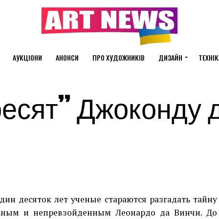
АУКЦІОНИ
АНОНСИ
ПРО ХУДОЖНИКІВ
ДИЗАЙН
ТЕХНІК
есят” Джоконду 
дин десяток лет ученые стараются разгадать тайну
ьным и непревзойденным Леонардо да Винчи. До