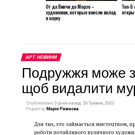
От да Винчи до Морзе –
Топ-5
художники, которые внесли вклад
откры
в науку
АРТ НОВИНИ
Подружжя може за
щоб видалити мур
Опубліковано
3 роки назад
26 Травня, 2023
Редактор
Марія Рижкова
Для тих, хто займається мистецтвом, п
роботи потайливого вуличного художник