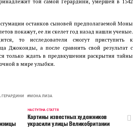
принадлежит той самой Герардини, умершей в 1542
ксгумации останков сыновей предполагаемой Моны
летов покажут, ее ли скелет год назад нашли ученые.
ится, то исследователи смогут приступить к
а Джоконды, а после сравнить свой результат с
тся только ждать в предвкушении раскрытия тайны
очной в мире улыбки.
p
egram
opy
ink
 ГЕРАРДИНИ
МОНА ЛИЗА
НАСТУПНА СТАТТЯ
Картины известных художников
ожницы
украсили улицы Великобритании