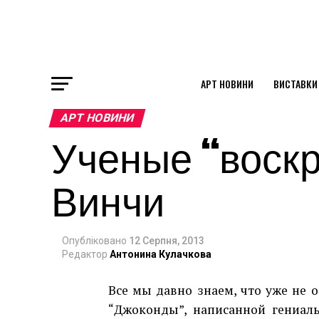
АРТ НОВИНИ
ВИСТАВКИ
ok
АРТ НОВИНИ
Ученые “воскр
st
Винчи
pp
Опубліковано
12 Серпня, 2013
am
Редактор
Антонина Кулачкова
Все мы давно знаем, что уже не о
“Джоконды”, написанной гениал