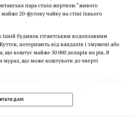
британська пара стала жертвою “живого
 майже 20-футову чайку на стіні їхнього
сив їхній будинок гігантським водоплавним
Куттси, потерпають від вандалів і змушені або
, що коштує майже 50 000 доларів на рік. В
и мурал, що може коштувати до чверті
ИТАТИ ДАЛІ