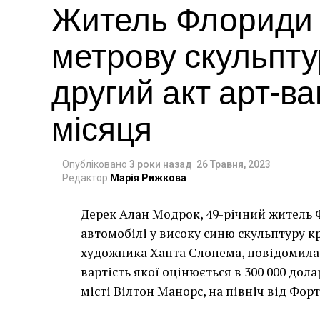
Житель Флориди в
метрову скульпту
другий акт арт-в
місяця
Опубліковано
3 роки назад
26 Травня, 2023
Редактор
Марія Рижкова
Дерек Алан Модрок, 49-річний житель Ф
Чоловік позує під макетом чайки, яка ось-о
автомобілі у високу синю скульптуру 
має ознаки вуличного художника Бенксі, на с
художника Ханта Слонема, повідомила 
серпня 2021 року. (Фото Джастіна Талліса /
вартість якої оцінюється в 300 000 дол
В інтерв’ю “Таймс” пан Куттс сказав:
місті Вілтон Манорс, на північ від Фор