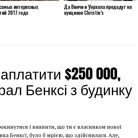
 самых интересных
Да Винчи и Уорхола продадут на
тий 2017 года
аукционе Christie’s
платити $250 000,
ал Бенксі з будинку
рокинутися і виявити, що ти є власником нової
а Бенксі, було б мрією, що здійснилася. Але,