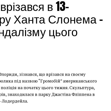
різався в 13-
ру Ханта Слонема –
андалізму цього
лориди, зізнався, що врізався на своєму
сь накинеться на упаковку чіпсів – сюжет графіті, що
кролика під назвою “Громобій” американського
тіні в Лоустофті на східному узбережжі Англії 8
поліція на початку цього тижня. Скульптура,
 AFP)
арів, знаходилася в парку Джастіна Фліппена в
т-Лодердейла.