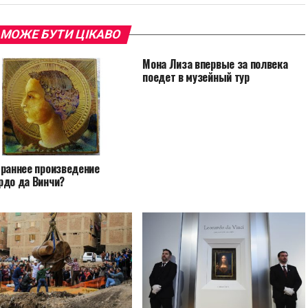
 МОЖЕ БУТИ ЦІКАВО
Мона Лиза впервые за полвека
поедет в музейный тур
 раннее произведение
рдо да Винчи?