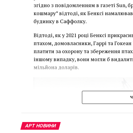
згідно з повідомленням в газеті Sun, 
кошмару” відтоді, як Бенксі намалював
будинку в Саффолку.
Відтоді, як у 2021 році Бенксі прикра
птахом, домовласники, Гаррі та Гокеан 
платити за охорону та збереження птаха
іншому випадку, вони могли б видалит
мільйона доларів.
Ч
АРТ НОВИНИ