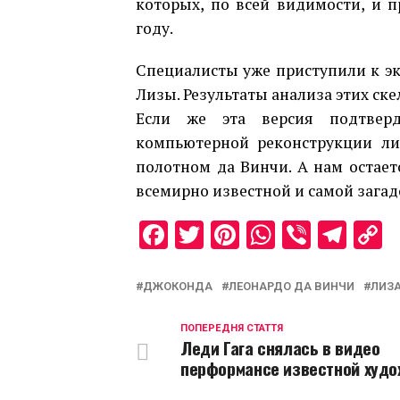
которых, по всей видимости, и 
году.
Специалисты уже приступили к э
Лизы. Результаты анализа этих ске
Если же эта версия подтверд
компьютерной реконструкции лиц
полотном да Винчи. А нам остае
всемирно известной и самой загад
Facebook
Twitter
Pinterest
WhatsAp
Viber
Tel
C
L
ДЖОКОНДА
ЛЕОНАРДО ДА ВИНЧИ
ЛИЗА
ПОПЕРЕДНЯ СТАТТЯ
Леди Гага снялась в видео
перформансе известной худ