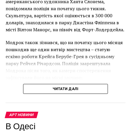
проблем учеников, что
американського художника Ханта Слонема,
позволило всем, кто
Лоустофті на східному узбережжі Англії 8 серпня 2021
повідомила поліція на початку цього тижня.
року. (Фото Джастіна Талліса / AFP)
Скульптура, вартість якої оцінюється в 300 000
участвует в их жизни,
В інтерв’ю “Таймс” пан Куттс сказав:
доларів, знаходилася в парку Джастіна Фліппена в
работать вместе и
місті Вілтон Манорс, на північ від Форт-Лодердейла.
“Спочатку це було
помочь им добиться
Модрок також зізнався, що на початку цього місяця
неймовірно, але з
успеха», – говорится в
пошкодив ще один витвір мистецтва – статую
розвитком подій це
заявлении
ескімо роботи Крейга Берубе-Грея в сусідньому
парку Рейчел Річардсон. Поліція заарештувала
стало надзвичайно
организаторов премии.
Модрока після того, як камери спостереження
напруженим. Я не
зафіксували його на місці злочину.
впевнений, що Бенксі
Facebook
Twitter
Pinterest
WhatsApp
Viber
Telegram
Copy
ЧИТАТИ ДАЛІ
усвідомлює
Link
непередбачувані
GLOBAL TEACHER PRIZE FOUNDATION 2018
АНДРИЯ ЗАФИРАКУ
ИСКУССТВО
ПРИЗ
наслідки для власників
АРТ НОВИНИ
НАСТУПНА СТАТТЯ
будинків. Якби ми
В Одесі
Работы Шиле вернут наследникам жертвы