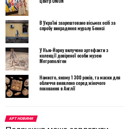
центр UNION
Зафираку.
«Быть великим
В Україні заарештовано вісьмох осіб за
учителем требует
спробу викрадення муралу Бенксі
большой стойкости,
изобретательности и,
У Нью-Йорку вилучено артефакти з
колекції довіреної особи музею
конечно, щедрого
Метрополітен
сердца. Это качества,
которыми вы делитесь
Намисто, якому 1 300 років, та маски для
обличчя виявлено серед жіночого
со своими учениками
поховання в Англії
каждый день. Так что
огромное спасибо Вам
за все, что вы сделали
АРТ НОВИНИ
и продолжаете