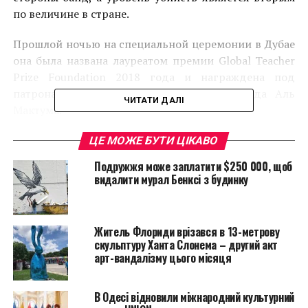
по величине в стране.
Прошлой ночью на специальной церемонии в Дубае
она была названа лауреатом премии Global Teacher
Prize Foundation 2018 года и награждена под
патронажем шейха Мохаммеда бен Рашида Аль
ЧИТАТИ ДАЛІ
Мактума.
Мероприятие было организовано
ЦЕ МОЖЕ БУТИ ЦІКАВО
южноафриканским комиком и ведущим шоу Daily
Подружжя може заплатити $250 000, щоб
Тревором Ноем и включало выступление
видалити мурал Бенксі з будинку
Оскароносной певицы Дженнифер Хадсон, а также
появление чемпиона мира Формулы-1 Льюиса
Хэмилтона, который и вручил Зафираку трофей.
Житель Флориди врізався в 13-метрову
Другие мероприятия можно посмотреть
скульптуру Ханта Слонема – другий акт
в
портфолио агентства slupsky
.
арт-вандалізму цього місяця
В заранее записанном видеообращении премьер-
В Одесі відновили міжнародний культурний
министр Великобритании Тереза Мэй поздравила