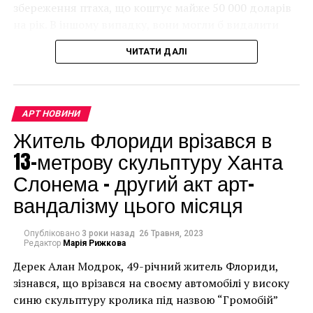
збереження птаха, що коштує майже 50 000 доларів
классах она помогает ученикам справляться с
на рік. В іншому випадку, вони могли б видалити
трудными ситуациями, с которыми они могут
мурал, що може коштувати до чверті мільйона
столкнуться дома, когда занимаются искусством.
ЧИТАТИ ДАЛІ
доларів.
«Одним из
величайших
АРТ НОВИНИ
нововведений Андрии
Житель Флориди врізався в
было привлечение в
13-метрову скульптуру Ханта
школу местных
Слонема – другий акт арт-
полицейских,
вандалізму цього місяця
работников
Опубліковано
психиатрической
3 роки назад
26 Травня, 2023
Редактор
Марія Рижкова
больницы и учителей
Дерек Алан Модрок, 49-річний житель Флориди,
Чоловік позує під макетом чайки, яка ось-ось
для обсуждения
зізнався, що врізався на своєму автомобілі у високу
накинеться на упаковку чіпсів – сюжет графіті, що
синю скульптуру кролика під назвою “Громобій”
має ознаки вуличного художника Бенксі, на стіні в