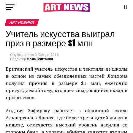
АРТ НОВИНИ
Учитель искусства выиграл
приз в размере $1 млн
Опубліковано
3 Квітня, 2018
Редактор
Нона Султанян
Британский учитель искусства и текстиля из школы
в одной из самых обездоленных частей Лондона
получил премию в размере $1 млн, ежегодно
присуждаемой тому, кто внес «выдающийся вклад в
профессию».
Андрия Зафираку работает в общинной школе
Альпертона в Бренте, где более трети детей живут в
нищете, отмечается высокий уровень насилия со
стороны банд, а уровень убийств является вторым