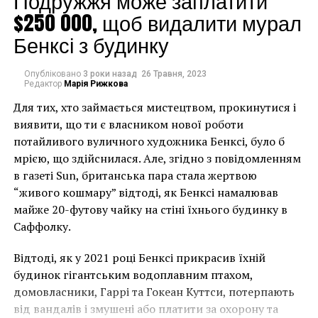
Подружжя може заплатити
делать», – сказала она.
$250 000, щоб видалити мурал
Бенксі з будинку
Тем не менее благодарное заявление Мэй идет в
разногласие с растущим давлением на
Опубліковано
3 роки назад
26 Травня, 2023
Редактор
Марія Рижкова
преподавание искусства в школах по всей Англии и
Для тих, хто займається мистецтвом, прокинутися і
Уэльсу. Из-за того, что правительство уделяет
виявити, що ти є власником нової роботи
особое внимание математике и естественным
потайливого вуличного художника Бенксі, було б
наукам, многие школы предпочитают сократить или
мрією, що здійснилася. Але, згідно з повідомленням
исключить преподавание таких предметов, как
в газеті Sun, британська пара стала жертвою
музыка, драма и искусство.
“живого кошмару” відтоді, як Бенксі намалював
Зафираку была выбрана, в частности, за ее
майже 20-футову чайку на стіні їхнього будинку в
инициативы по обучению изолированных детей из
Саффолку.
разных этнических групп. Она также помогла
Відтоді, як у 2021 році Бенксі прикрасив їхній
внедрить индивидуальные внеклассные
будинок гігантським водоплавним птахом,
мероприятия, такие как сомалийский школьный хор
домовласники, Гаррі та Гокеан Куттси, потерпають
и занятия спортом только для девочек, которые не
від вандалів і змушені або платити за охорону та
оскорбляют консервативные общины. В своих