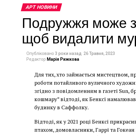
АРТ НОВИНИ
Подружжя може за
щоб видалити мур
Опубліковано
3 роки назад
26 Травня, 2023
Редактор
Марія Рижкова
Для тих, хто займається мистецтвом, п
роботи потайливого вуличного художник
згідно з повідомленням в газеті Sun, 
кошмару” відтоді, як Бенксі намалював
будинку в Саффолку.
Відтоді, як у 2021 році Бенксі прикра
птахом, домовласники, Гаррі та Гокеан 