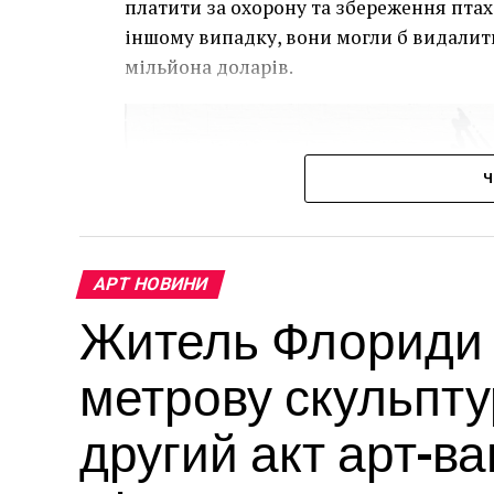
платити за охорону та збереження птаха
іншому випадку, вони могли б видалит
мільйона доларів.
Ч
АРТ НОВИНИ
Житель Флориди в
метрову скульпту
другий акт арт-в