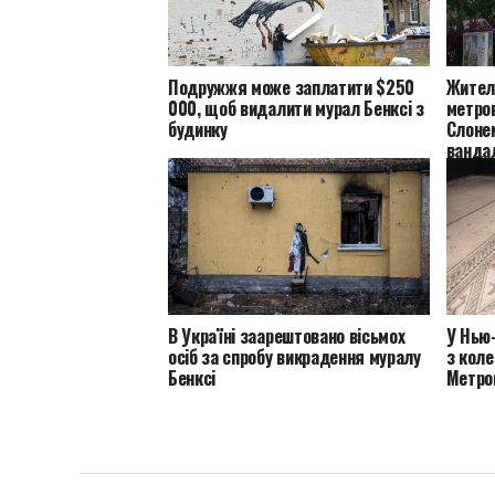
Подружжя може заплатити $250
Жител
000, щоб видалити мурал Бенксі з
метров
будинку
Слонем
ванда
В Україні заарештовано вісьмох
У Нью
осіб за спробу викрадення муралу
з коле
Бенксі
Метро