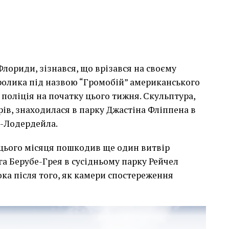
лориди, зізнався, що врізався на своєму
сь накинеться на упаковку чіпсів – сюжет графіті, що
кролика під назвою “Громобій” американського
тіні в Лоустофті на східному узбережжі Англії 8
поліція на початку цього тижня. Скульптура,
 AFP)
арів, знаходилася в парку Джастіна Фліппена в
т-Лодердейла.
 неймовірно, але з
 цього місяця пошкодив ще один витвір
е стало надзвичайно
га Берубе-Грея в сусідньому парку Рейчел
впевнений, що Бенксі
ка після того, як камери спостереження
едбачувані наслідки
инків. Якби ми могли