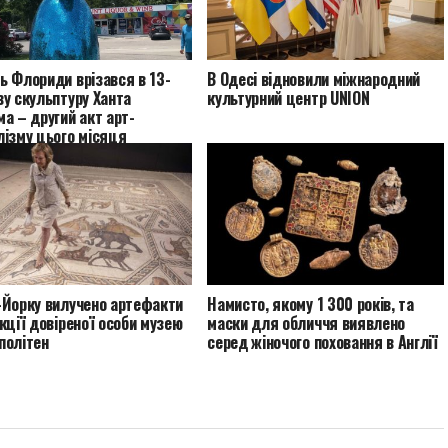
ь Флориди врізався в 13-
В Одесі відновили міжнародний
у скульптуру Ханта
культурний центр UNION
а – другий акт арт-
лізму цього місяця
-Йорку вилучено артефакти
Намисто, якому 1 300 років, та
кції довіреної особи музею
маски для обличчя виявлено
політен
серед жіночого поховання в Англії