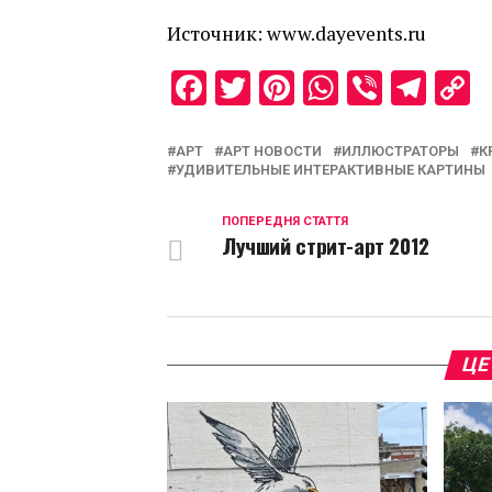
Источник: www.dayevents.ru
Facebook
Twitter
Pinterest
WhatsAp
Viber
Tel
C
L
АРТ
АРТ НОВОСТИ
ИЛЛЮСТРАТОРЫ
К
УДИВИТЕЛЬНЫЕ ИНТЕРАКТИВНЫЕ КАРТИНЫ
ПОПЕРЕДНЯ СТАТТЯ
Лучший стрит-арт 2012
ЦЕ