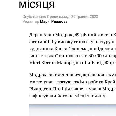
місяця
Опубліковано
3 роки назад
26 Травня, 2023
Редактор
Марія Рижкова
Дерек Алан Модрок, 49-річний житель Ф
Чоловік позує під макетом чайки, яка ось-о
автомобілі у високу синю скульптуру 
має ознаки вуличного художника Бенксі, на с
художника Ханта Слонема, повідомила 
серпня 2021 року. (Фото Джастіна Талліса /
вартість якої оцінюється в 300 000 дол
В інтерв’ю “Таймс” пан Куттс сказав:
місті Вілтон Манорс, на північ від Фор
“Спочатку це було
Модрок також зізнався, що на початку
розвитком подій ц
мистецтва – статую ескімо роботи Крей
напруженим. Я не 
Річардсон. Поліція заарештувала Модро
зафіксували його на місці злочину.
усвідомлює непер
для власників буд