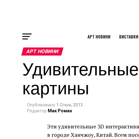
АРТ НОВИНИ
ВИСТАВКИ
ok
АРТ НОВИНИ
Удивительные
st
картины
pp
Опубліковано
1 Січня, 2013
am
Редактор
Мак Роман
Эти удивительные 3D интерактивн
в городе Ханчжоу, Китай. Всем п