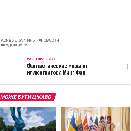
p
egram
opy
ink
РАСИВЫЕ КАРТИНЫ
НОВОСТИ
ХУДОЖНИКИ
НАСТУПНА СТАТТЯ
Фантастические миры от
иллюстратора Минг Фан
 МОЖЕ БУТИ ЦІКАВО