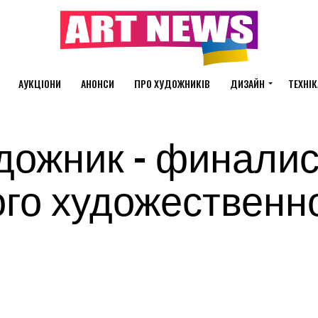
АУКЦІОНИ
АНОНСИ
ПРО ХУДОЖНИКІВ
ДИЗАЙН
ТЕХНІК
дожник – финалис
го художественн