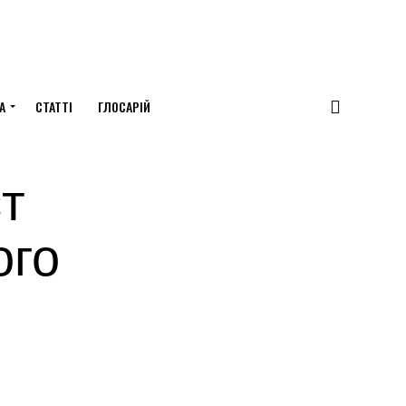
А
СТАТТІ
ГЛОСАРІЙ
т
ого