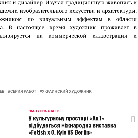
жник и дизайнер. Изучал традиционную живопись и
емии изобразительного искусства и архитектуры.
дожником по визуальным эффектам в области
ва. В настоящее время художник проживает в
ализируется на коммерческой иллюстрации и
p
egram
opy
ink
ЕВ
СЕРИЯ РАБОТ
УКРАИНСКИЙ ХУДОЖНИК
НАСТУПНА СТАТТЯ
у
У культурному просторі «АкТ»
відбудеться міжнародна виставка
«Fetish x 0. Kyiv VS Berlin»