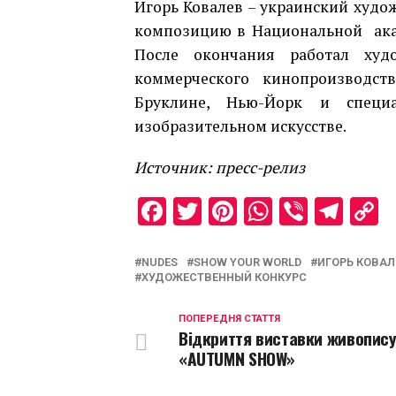
Игорь Ковалев – украинский худо
композицию в Национальной акад
После окончания работал ху
коммерческого кинопроизводст
Бруклине, Нью-Йорк и специ
изобразительном искусстве.
Источник: пресс-релиз
Facebook
Twitter
Pinterest
WhatsAp
Viber
Tel
C
L
NUDES
SHOW YOUR WORLD
ИГОРЬ КОВАЛ
ХУДОЖЕСТВЕННЫЙ КОНКУРС
ПОПЕРЕДНЯ СТАТТЯ
Відкриття виставки живопис
«AUTUMN SHOW»