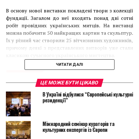
В основу нової виставки покладені твори з колекції
фундації. Загалом до неї входять понад дві сотні
робіт провідних українських митців. На виставці
можна побачити 50 найкращих картин та скульптур.
Їх у різний час створили 25 вітчизняних художників,
причому деякі з представлених витворів уже стали
класикою сучасного українського мистецтва.
ЧИТАТИ ДАЛІ
ЦЕ МОЖЕ БУТИ ЦІКАВО
В Україні відбулися “Європейські культурні
резиденції”
Міжнародний семінар кураторів та
культурних експертів із Європи