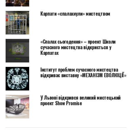
Карпати «спалахнули» мистецтвом
«Спалах сьогодення» – проект Школи
сучасного мистецтва відкриється у
Карпатах
Інститут проблем сучасного мистецтва
відкриває виставку «МЕХАНІЗМ ЕВОЛЮЦІЇ»
У Львові відкрився великий мистецький
проект Show Promise
“Колекція фонду вже досягла того масштабу, коли з
творів, які до неї входять, можна конструювати
різнопланові експозиції. Цього разу ми прагнули