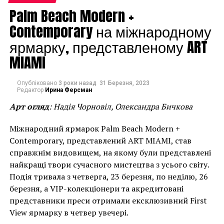
Palm Beach Modern +
из самых успешных и дорогих современных
художников.
Contemporary на міжнародному
ярмарку, представленому ART
Для художника искусство – это упоение жизнью в
MIAMI
различных ее проявлениях, и зрители чувствуют это.
Наверное, поэтому на сегодняшний день все работы
Кунса продаются за огромные деньги.
Опубліковано
3 роки назад
31 Березня, 2023
Редактор
Ирина Ферсман
Facebook
Twitter
Pinterest
WhatsApp
Viber
Telegram
Copy
Арт огляд
: Надія Чорновіл, Олександра Бичкова
Link
Міжнародний ярмарок Palm Beach Modern +
NEWPORT STREET GALLERY
ДЖЕФФ КУНС
Contemporary, представлений ART MIAMI, став
ДЭМИАН ХЕРСТ
справжнім видовищем, на якому були представлені
НАСТУПНА СТАТТЯ
найкращі твори сучасного мистецтва з усього світу.
В Палестине открылся новый музей без коллекции
Подія тривала з четверга, 23 березня, по неділю, 26
березня, а VIP-колекціонери та акредитовані
ПОПЕРЕДНЯ СТАТТЯ
В Венеции выставят лучшие работы известного
представники преси отримали ексклюзивний First
архитектора
View ярмарку в четвер увечері.