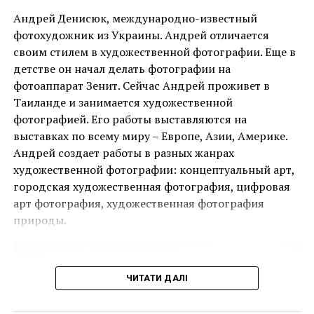
Андрей Денисюк, международно-известный
фотохудожник из Украины. Андрей отличается
своим стилем в художественной фотографии. Еще в
детстве он начал делать фотографии на
Ця подія, яку не можна пропустити, дала
фотоаппарат Зенит. Сейчас Андрей проживет в
можливість поціновувачам мистецтва придбати
Таиланде и занимается художественной
деякі з найбільш інвестиційно привабливих творів
фотографией. Его работы выставляются на
ще до того, як ярмарок відкрився для публіки.
выставках по всему миру – Европе, Азии, Америке.
Андрей создает работы в разных жанрах
Однією з найяскравіших подій ярмарку стала
художественной фотографии: концептуальный арт,
виставка двадцяти чотирьох вибраних робіт
городская художественная фотография, цифровая
Руперта Гарсії, одного з найвідоміших художників-
арт фотография, художественная фотография
чикано, представлених колекцією спадщини
природы.
Коркорана Музею Американського університету.
Куратором виставки виступив Джек Расмуссен,
директор і куратор музею, за підтримки Bourlet Art
ЧИТАТИ ДАЛІ
Logistics.