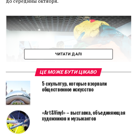
до середины октября.
ЧИТАТИ ДАЛІ
ЦЕ МОЖЕ БУТИ ЦІКАВО
5 скульптур, которые взорвали
общественное искусство
Читайте также:
Миллиардер планирует
«Art&Vinyl» – выставка, объединяющая
художников и музыкантов
открыть новый музей в Париже
Главный куратор галереи Хью Аллен рассказал:
«Мне очень понравилась идея Кунса. В своих