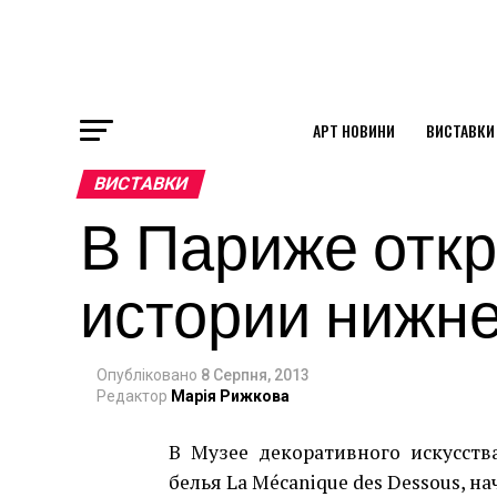
АРТ НОВИНИ
ВИСТАВКИ
ok
ВИСТАВКИ
В Париже отк
st
истории нижне
pp
Опубліковано
8 Серпня, 2013
am
Редактор
Марія Рижкова
В Музее декоративного искусств
белья La Mécanique des Dessous, нач