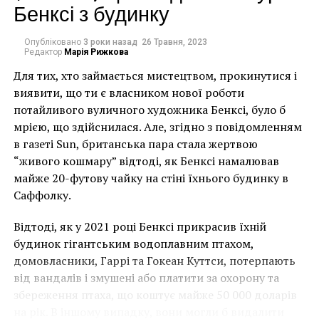
Бенксі з будинку
Архитектурная инсталляция гармонично
вписывается в интерактивную концепцию
Третьяковки, в рамках которой посетители музея из
Опубліковано
3 роки назад
26 Травня, 2023
Редактор
Марія Рижкова
пассивных зрителей превращаются в активных
Для тих, хто займається мистецтвом, прокинутися і
участников действия: они могут обмениваться
виявити, що ти є власником нової роботи
мнениями, идеями, участвовать в работе
потайливого вуличного художника Бенксі, було б
творческих мастерских.
мрією, що здійснилася. Але, згідно з повідомленням
«В мировой практике музеи и галереи уже давно
в газеті Sun, британська пара стала жертвою
переросли привычный для нашей страны формат –
“живого кошмару” відтоді, як Бенксі намалював
теперь это публичные пространства,
майже 20-футову чайку на стіні їхнього будинку в
привлекательные не только своей основной
Саффолку.
экспозицией. В современный музей можно и нужно
Відтоді, як у 2021 році Бенксі прикрасив їхній
приходить с разными целями: чтобы послушать
будинок гігантським водоплавним птахом,
лекцию или поучаствовать в мастер-классе, купить
домовласники, Гаррі та Гокеан Куттси, потерпають
книги, провести время с ребенком и даже
від вандалів і змушені або платити за охорону та
встретиться с друзьями за чашкой кофе.
збереження птаха, що коштує майже 50 000 доларів
Дополнительная инфраструктура не просто хорошо
на рік. В іншому випадку, вони могли б видалити
вписывается в музейный формат, она позволяет