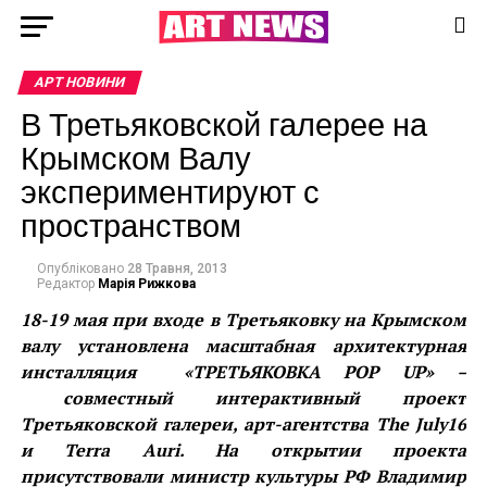
АРТ НОВИНИ
В Третьяковской галерее на
Крымском Валу
экспериментируют с
пространством
Опубліковано
28 Травня, 2013
Редактор
Марія Рижкова
18-19 мая
при входе в Третьяковку на Крымском
валу установлена масштабная архитектурная
инсталляция
«ТРЕТЬЯКОВКА
POP
UP
» –
с
овместный интерактивный проект
Третьяковской галереи, арт-агентства
The
July
16
и
Terra
Auri
. На открытии проекта
присутствовали министр культуры РФ Владимир