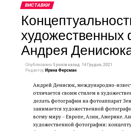
ВИСТАВКИ
Концептуальност
художественных
Андрея Денисю
Опубліковано
5 років назад
14 Грудня, 2021
Редактор
Ирина Ферсман
Андрей Денисюк, международно-извес
отличается своим стилем в художестве
делать фотографии на фотоаппарат Зен
занимается художественной фотографи
всему миру – Европе, Азии, Америке. А
художественной фотографии: концепту