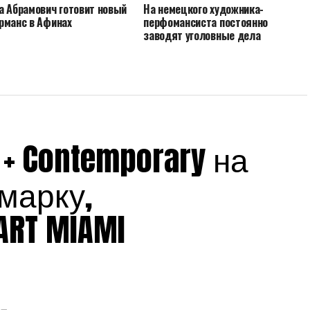
а Абрамович готовит новый
На немецкого художника-
рманс в Афинах
перфомансиста постоянно
заводят уголовные дела
 + Contemporary на
марку,
RT MIAMI