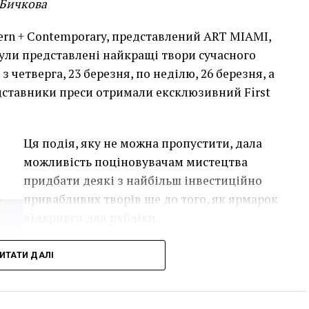
 Бичкова
rn + Contemporary, представлений ART MIAMI,
ули представлені найкращі твори сучасного
з четверга, 23 березня, по неділю, 26 березня, а
дставники преси отримали ексклюзивний First
Ця подія, яку не можна пропустити, дала
можливість поціновувачам мистецтва
придбати деякі з найбільш інвестиційно
привабливих творів ще до того, як ярмарок
відкрився для публіки.
Однією з найяскравіших подій ярмарку
ИТАТИ ДАЛІ
стала виставка двадцяти чотирьох
вибраних робіт Руперта Гарсії, одного з
найвідоміших художників-чикано,