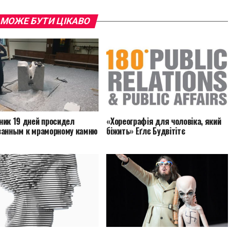
 МОЖЕ БУТИ ЦІКАВО
ник 19 дней просидел
«Хореографія для чоловіка, який
ванным к мраморному камню
біжить» Еґлє Будвітітє