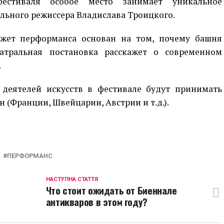
естиваля особое место занимает уникальное
льного режиссера Владислава Троицкого.
южет перформанса основан на том, почему башня
атральная постановка расскажет о современном
.
еятелей искусств в фестивале будут принимать
н (Франции, Швейцарии, Австрии и т.д.).
p
egram
opy
ink
ПЕРФОРМАНС
НАСТУПНА СТАТТЯ
у
Что стоит ожидать от Биеннале
антикваров в этом году?