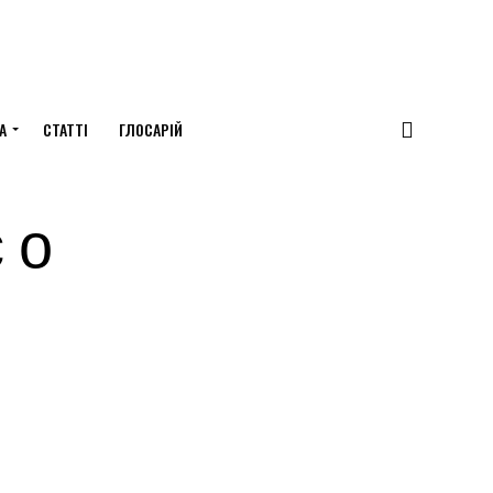
А
СТАТТІ
ГЛОСАРІЙ
 о