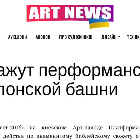
АУКЦІОНИ
АНОНСИ
ПРО ХУДОЖНИКІВ
ДИЗАЙН
ТЕХНІК
кажут перформанс
лонской башни
ест-2016» на киевском Арт-заводе Платформа
о действа по знаменитому библейскому сюжету о