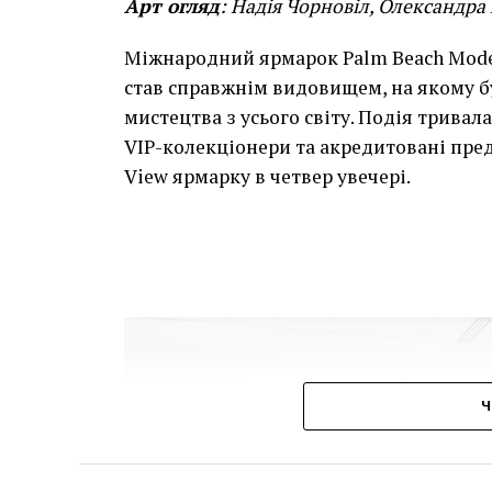
Арт огляд
: Надія Чорновіл, Олександра
Міжнародний ярмарок Palm Beach Mode
став справжнім видовищем, на якому б
мистецтва з усього світу. Подія тривала 
VIP-колекціонери та акредитовані пре
View ярмарку в четвер увечері.
Ч