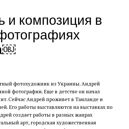
представлених колекцією спадщини
ь и композиция в
Коркорана Музею Американського
університету. Куратором виставки
 фотографиях
виступив Джек Расмуссен, директор і
куратор музею, за підтримки Bourlet Art
ка￼
Logistics.
Ще одним помітним аспектом ярмарку був
Artsy.net
, офіційний онлайн-партнер
PBM+C, який дозволив колекціонерам та
любителям мистецтва переглядати стенди
тный фотохудожник из Украины. Андрей
учасників, робити запити на продаж та
нной фотографии. Еще в детстве он начал
отримувати доступ до інформації про
ит. Сейчас Андрей проживет в Таиланде и
ярмарок онлайн через Artsynet та додаток
ей. Его работы выставляются на выставках по
Artsy.
ндрей создает работы в разных жанрах
альный арт, городская художественная