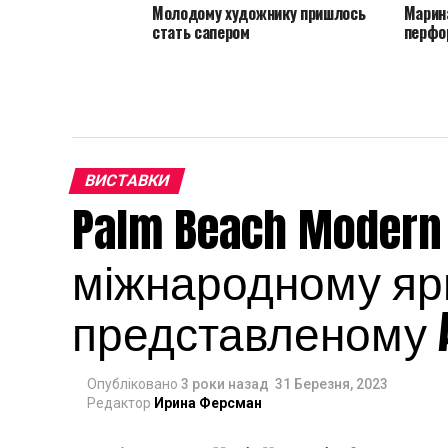
Молодому художнику пришлось
Марин
стать сапером
перфо
ВИСТАВКИ
Palm Beach Modern
міжнародному яр
представленому A
Опубліковано
3 роки назад
31 Березня, 2023
Редактор
Ирина Ферсман