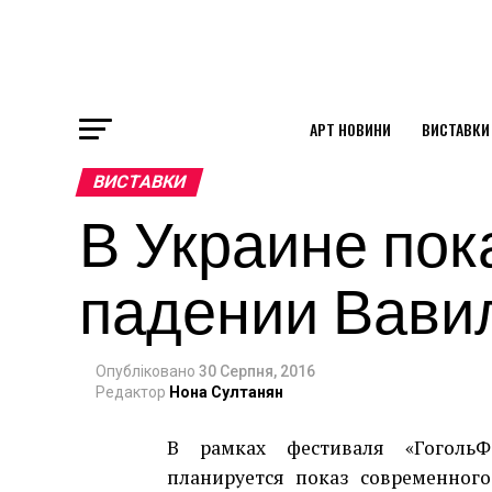
АРТ НОВИНИ
ВИСТАВКИ
ok
ВИСТАВКИ
В Украине по
st
падении Вави
pp
Опубліковано
30 Серпня, 2016
am
Редактор
Нона Султанян
В рамках фестиваля «ГогольФ
планируется показ современног