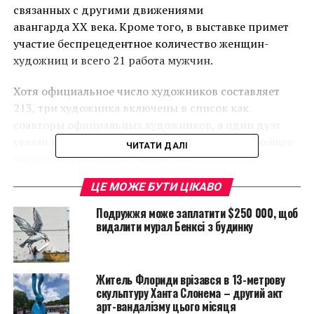
связанных с другими движениями
авангарда XX века. Кроме того, в выставке примет
участие беспрецедентное количество женщин-
художниц и всего 21 работа мужчин.
Хотя официальное число художников составляет
213, три художника включены в список как
соавторы официальных художников, а один дуэт
указан как один художник, в результате чего общее
ЧИТАТИ ДАЛІ
число участников достигает 216
человек. Мы включили этих четырех
ЦЕ МОЖЕ БУТИ ЦІКАВО
дополнительных художников в свои подсчеты.
Подружжя може заплатити $250 000, щоб
видалити мурал Бенксі з будинку
Житель Флориди врізався в 13-метрову
скульптуру Ханта Слонема – другий акт
арт-вандалізму цього місяця