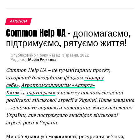
тематики. Особливістю другого «
ex
.пленер.
Фото надано прес-службою Bouquet Kyiv Stage
Віддалений доступ: Чернігів» стала робота з історією
З
28 вересня до 1 жовтня
в Оксфорді відбудуться 7
міста, його археологічною багатошаровістю і
концертів класичної музики, святкування 85-річчя
АНОНСИ
природнім ландшафтом.
композитора Валентина Сильвестрова, фотовиставка
Common Help UA – допомагаємо,
«Війна», кінопокази, музичні перформанси,
підтримуємо, рятуємо життя!
дискусії.
Ініціатива
Ukrainian Culture Weeks 2022
була
Опубліковано
4 роки назад
3 Травня, 2022
Редактор
Марія Рижкова
започаткована навесні 2022
Cherwell College
Oxford, Oxford University Ukrainian Society
та
Common Help UA – це гуманітарний проєкт,
культурним центром
«Дом Майстер Клас»
у
створений благодійним фондом
«Повір у
підтримку України та українського культурного
себе»
,
Агропромхолдингом «Астарта-
надбання.
Київ»
та
партнерами
з початку повномасштабної
російської військової агресії в Україні. Наше завдання
Перший сезон Ukraine Culture Weeks стане знаковим,
─ допомогти відновити повноцінне життя населення
оскільки відкриє його український
України, яке постраждало внаслідок військової
фестиваль
Bouquet Kyiv Stage
у партнерстві з
British
агресії росії в Україні.
Council, Українським інститутом та UA / UK
Seasons
. Bouquet Kyiv Stage спеціально для цієї
Ми об’єднали усі можливості, ресурси та зв’язки,
«
ex
.пленер. Віддалений доступ» сьогодні – це